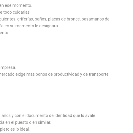
e en ese momento.
e todo cuidarlas.
iguientes: griferías, baños, placas de bronce, pasamanos de
efe en su momento le designara.
mento
s
 empresa.
 mercado exige mas bonos de productividad y de transporte.
 años y con el documento de identidad que lo avale.
 en el puesto o en similar.
leto es lo ideal.